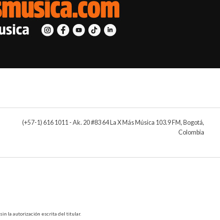
(+57-1) 616 1011 - Ak. 20 #83 64 La X Más Música 103.9 FM, Bogotá,
Colombia
 la autorización escrita del titular.