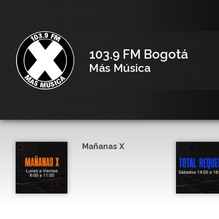
103.9 FM Bogotá
Más Música
Mañanas X