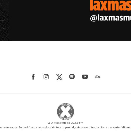
La X Más Música 103.9 FM
reservados. Se prohíbe de reproducción total o parcial, así como su traducción a cualquier idioma sin