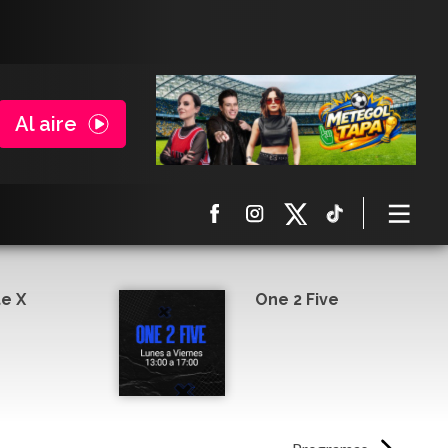
Al aire
e X
One 2 Five