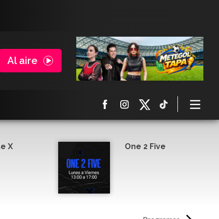
Al aire
e X
One 2 Five