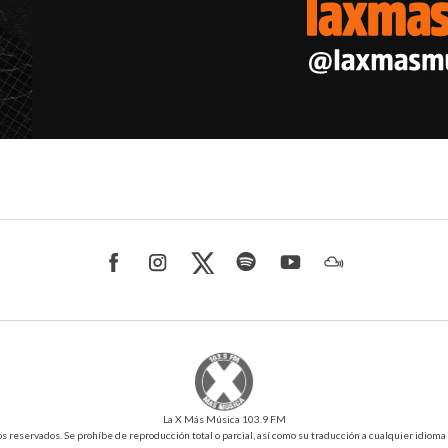
La X Más Música 103.9 FM
reservados. Se prohíbe de reproducción total o parcial, así como su traducción a cualquier idioma sin