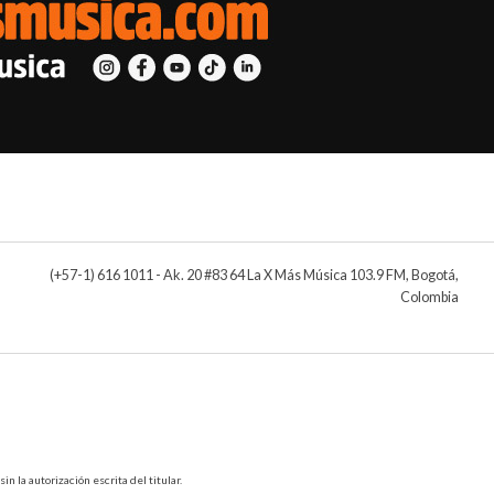
(+57-1) 616 1011 - Ak. 20 #83 64 La X Más Música 103.9 FM, Bogotá,
Colombia
 la autorización escrita del titular.