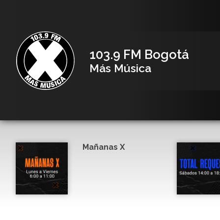
103.9 FM Bogotá
Más Música
Mañanas X