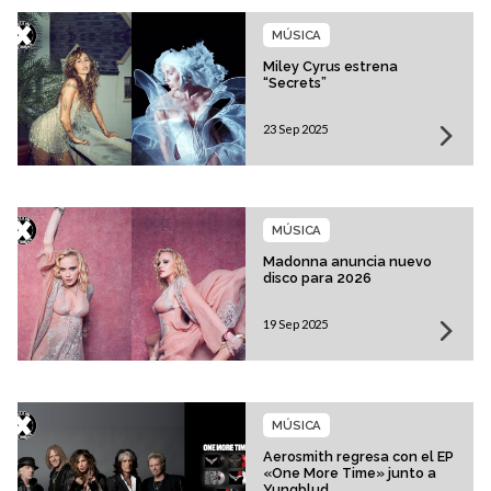
MÚSICA
Miley Cyrus estrena
“Secrets”
23 Sep 2025
MÚSICA
Madonna anuncia nuevo
disco para 2026
19 Sep 2025
MÚSICA
Aerosmith regresa con el EP
«One More Time» junto a
Yungblud