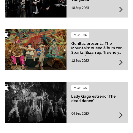
18 Sep 2025
MÚSICA
Gorillaz presenta The
Mountain: nuevo álbum con
Sparks, Bizarrap, Trueno y
más invitados
12 Sep 2025
MÚSICA
Lady Gaga estrenó 'The
dead dance'
04 Sep 2025