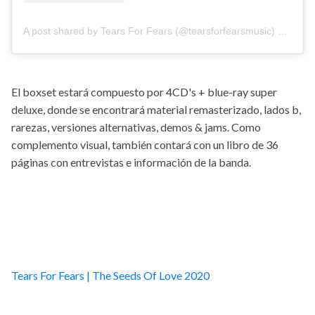
A post shared by Tears For Fears (@tearsforfearsmusic)
on
Aug 
El boxset estará compuesto por 4CD's + blue-ray super
deluxe, donde se encontrará material remasterizado, lados b,
rarezas, versiones alternativas, demos & jams. Como
complemento visual, también contará con un libro de 36
páginas con entrevistas e información de la banda.
Tears For Fears | The Seeds Of Love 2020