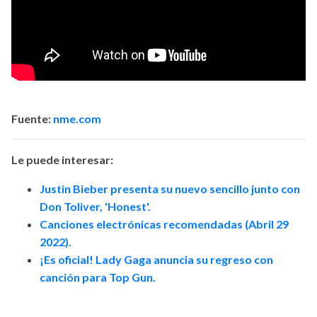
Fuente:
nme.com
Le puede interesar:
Justin Bieber presenta su nuevo sencillo junto con
Don Toliver, 'Honest'.
Canciones electrónicas recomendadas (Abril 29
2022).
¡Es oficial! Lady Gaga anuncia su regreso con
canción para Top Gun.