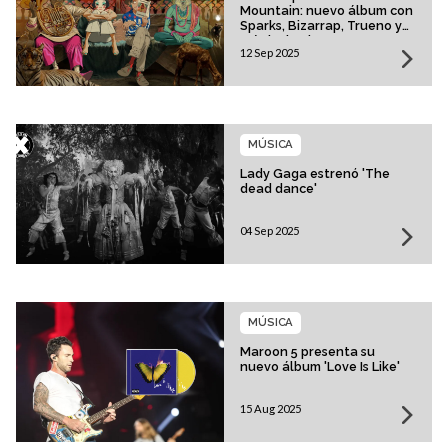
Mountain: nuevo álbum con
Sparks, Bizarrap, Trueno y
más invitados
12 Sep 2025
MÚSICA
Lady Gaga estrenó 'The
dead dance'
04 Sep 2025
MÚSICA
Maroon 5 presenta su
nuevo álbum 'Love Is Like'
15 Aug 2025