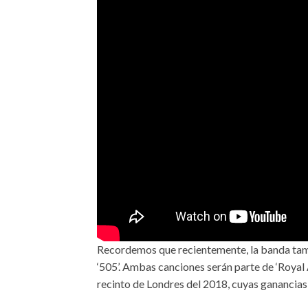
Recordemos que recientemente, la banda tambi
‘505’. Ambas canciones serán parte de ‘Royal A
recinto de Londres del 2018, cuyas ganancia