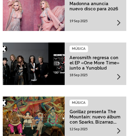
Madonna anuncia
nuevo disco para 2026
19 Sep 2025
MÚSICA
Aerosmith regresa con
el EP «One More Time»
junto a Yungblud
18 Sep 2025
MÚSICA
Gorillaz presenta The
Mountain: nuevo álbum
con Sparks, Bizarrap,
Trueno y más invitados
12 Sep 2025