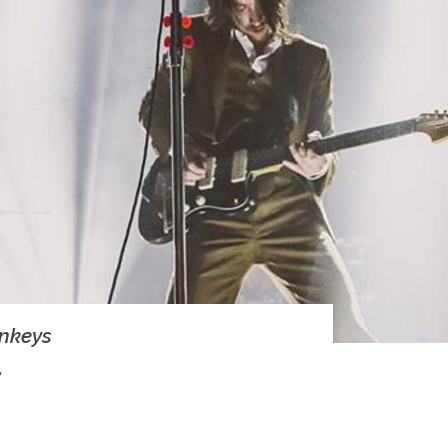
onkeys
.