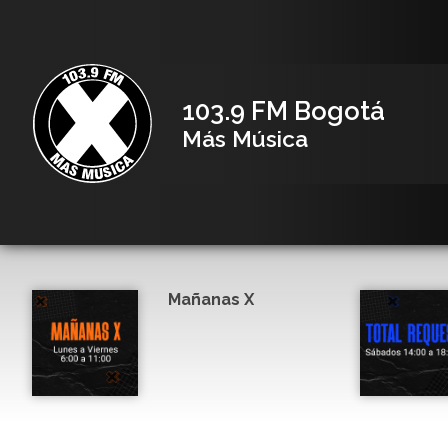
103.9 FM Bogotá
Más Música
Mañanas X