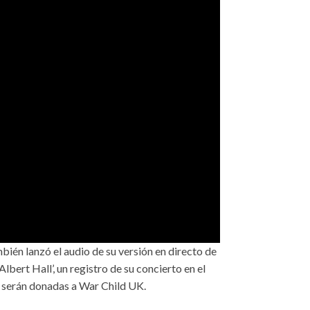
én lanzó el audio de su versión en directo de
lbert Hall’, un registro de su concierto en el
s serán donadas a War Child UK.