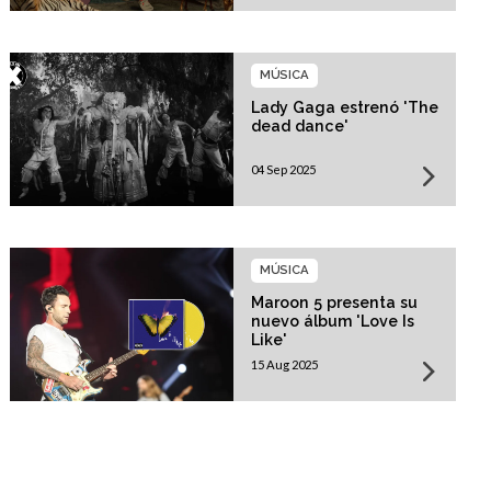
MÚSICA
Lady Gaga estrenó 'The
dead dance'
04 Sep 2025
MÚSICA
Maroon 5 presenta su
nuevo álbum 'Love Is
Like'
15 Aug 2025