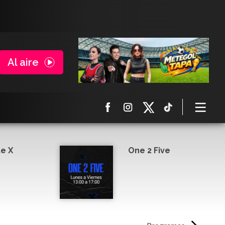
Al aire
e X
One 2 Five