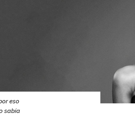
por eso
o sabía