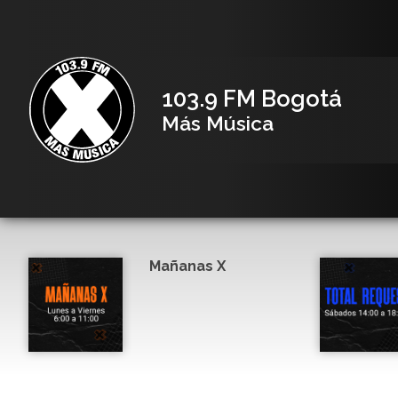
103.9 FM Bogotá
Más Música
Mañanas X