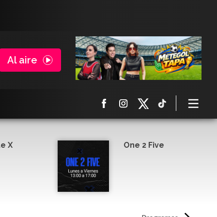
Al aire
e X
One 2 Five