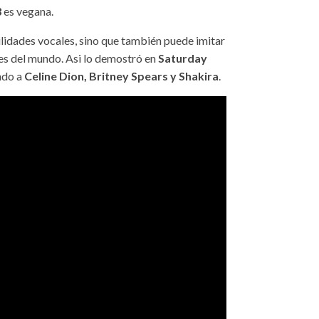
3
es vegana.
lidades vocales, sino que también puede imitar
es del mundo. Asi lo demostró en
Saturday
ndo a
Celine Dion, Britney Spears y Shakira
.