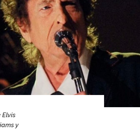
 Elvis
liams y