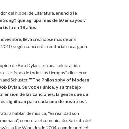
dor del Nobel de Literatura,
anunció la
n Song", que agrupa más de 60 ensayos y
artista en 18 años.
e noviembre, lleva creándose más de una
 2010, según concretó la editorial encargada
scópico de Bob Dylan será una celebración
res artistas de todos los tiempos", dice en un
n and Schuster.
"'The Philosophy of Modern
ob Dylan. Su voz es única, y su trabajo
rensión de las canciones, la gente que da
nes significan para cada uno de nosotros".
ratura hablan de música, "en realidad son
n humana", concreta el comunicado. Se trata del
lowin' in the Wind desde 2004, cuando publicó