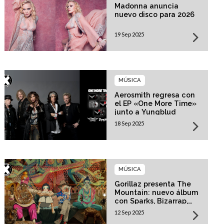
Madonna anuncia
nuevo disco para 2026
19 Sep 2025
MÚSICA
Aerosmith regresa con
el EP «One More Time»
junto a Yungblud
18 Sep 2025
MÚSICA
Gorillaz presenta The
Mountain: nuevo álbum
con Sparks, Bizarrap,
Trueno y más invitados
12 Sep 2025