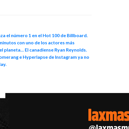
za el número 1 en el Hot 100 de Billboard.
minutos con uno de los actores más
el planeta... El canadiense Ryan Reynolds.
oomerang e Hyperlapse de Instagram ya no
lay.