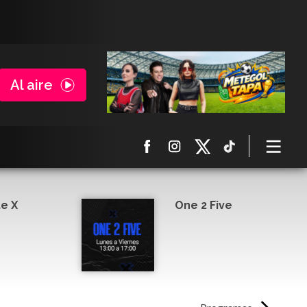
Al aire
e X
One 2 Five