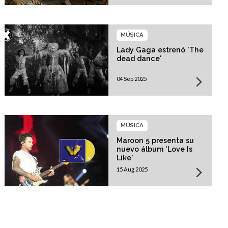
MÚSICA
Lady Gaga estrenó 'The
dead dance'
04 Sep 2025
MÚSICA
Maroon 5 presenta su
nuevo álbum 'Love Is
Like'
15 Aug 2025