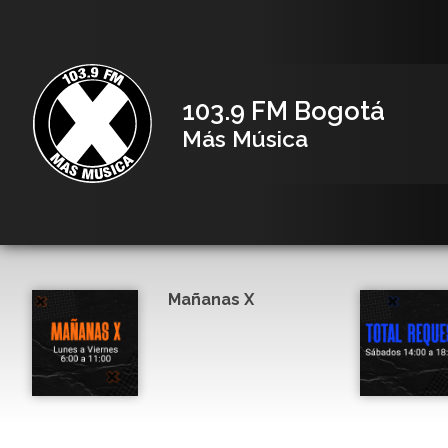
103.9 FM Bogotá
Más Música
Mañanas X