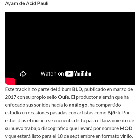
Ayam de Acid Pauli
Este track hizo parte del álbum
BLD,
publicado en marzo de
2017 con su propio sello
Ouïe
. El productor alemán que ha
enfocado sus sonidos hacía lo
análogo,
ha compartido
estudio en ocasiones pasadas con artistas como
Björk
. Por
estos días el músico se encuentra listo para el lanzamiento de
su nuevo trabajo discográfico que llevará por nombre
MOD
y que estará listo para el 18 de septiembre en formato vinilo.