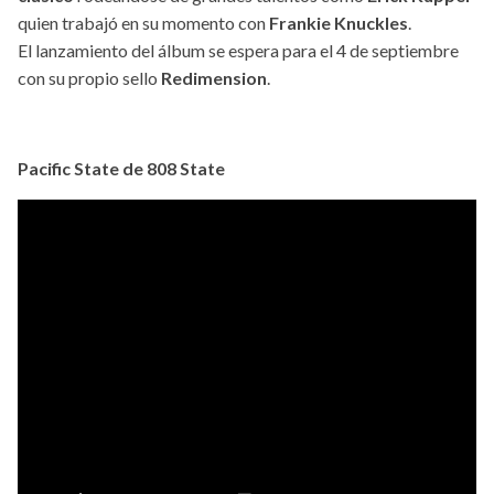
quien trabajó en su momento con
Frankie Knuckles
.
El lanzamiento del álbum se espera para el 4 de septiembre
con su propio sello
Redimension
.
Pacific State de 808 State