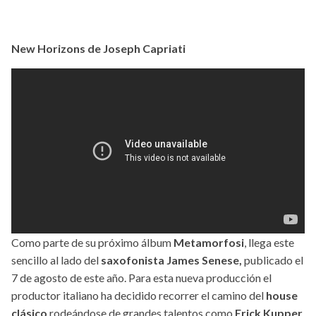
New Horizons de Joseph Capriati
Como parte de su próximo álbum
Metamorfosi
, llega este
sencillo al lado del
saxofonista James Senese,
publicado el
7 de agosto de este año. Para esta nueva producción el
productor italiano ha decidido recorrer el camino del
house
clásico
rodeándose de grandes talentos como
Erick Kupper