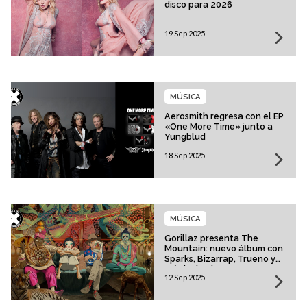
disco para 2026
19 Sep 2025
MÚSICA
Aerosmith regresa con el EP
«One More Time» junto a
Yungblud
18 Sep 2025
MÚSICA
Gorillaz presenta The
Mountain: nuevo álbum con
Sparks, Bizarrap, Trueno y
más invitados
12 Sep 2025