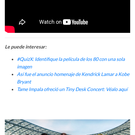
Le puede interesar:
#QuizX: Identifique la película de los 80 con una sola
imagen
Así fue el anuncio homenaje de Kendrick Lamar a Kobe
Bryant
Tame Impala ofreció un Tiny Desk Concert: Véalo aquí