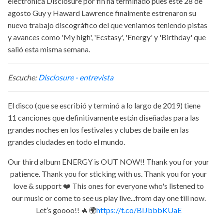
electrónica Disclosure por fin ha terminado pues este 28 de
agosto Guy y Haward Lawrence finalmente estrenaron su
nuevo trabajo discográfico del que veniamos teniendo pistas
y avances como 'My high', 'Ecstasy', 'Energy' y 'Birthday' que
salió esta misma semana.
Escuche:
Disclosure - entrevista
El disco (que se escribió y terminó a lo largo de 2019) tiene
11 canciones que definitivamente están diseñadas para las
grandes noches en los festivales y clubes de baile en las
grandes ciudades en todo el mundo.
Our third album ENERGY is OUT NOW!! Thank you for your
patience. Thank you for sticking with us. Thank you for your
love & support ❤️ This ones for everyone who's listened to
our music or come to see us play live...from day one till now.
Let’s goooo!! 🔥🌍
https://t.co/BIJbbbKUaE