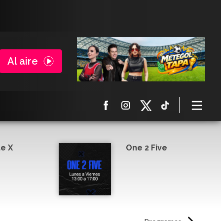
Al aire
e X
One 2 Five