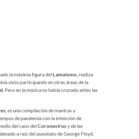
rado la máxima figura del
Lamaísmo,
realiza
bía visto participando en otras áreas de la
od
. Pero en la música no había cruzado antes las
nes
, es una compilación de mantras y
iempos de pandemia con la intención de
medio del caos del
Coronavirus
y de las
denado a raíz del asesinato de George Floyd.