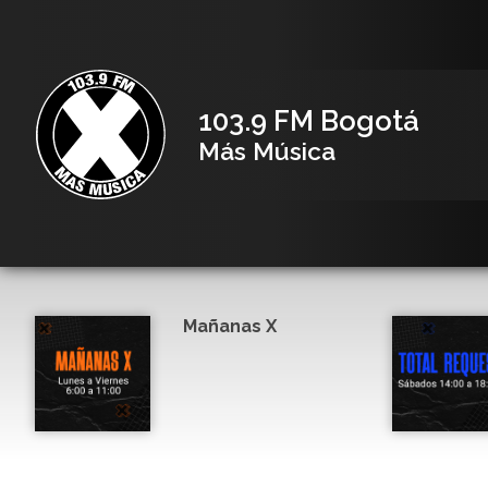
103.9 FM Bogotá
Más Música
Mañanas X