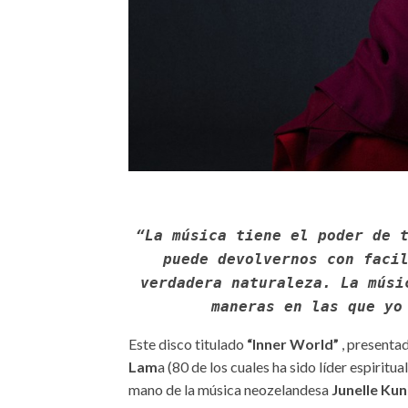
“La música tiene el poder de 
puede devolvernos con faci
verdadera naturaleza. La músi
maneras en las que y
Este disco titulado
“Inner World”
, presentad
Lam
a (80 de los cuales ha sido líder espiritua
mano de la música neozelandesa
Junelle Kun