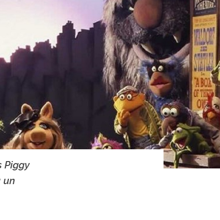
s Piggy
á un