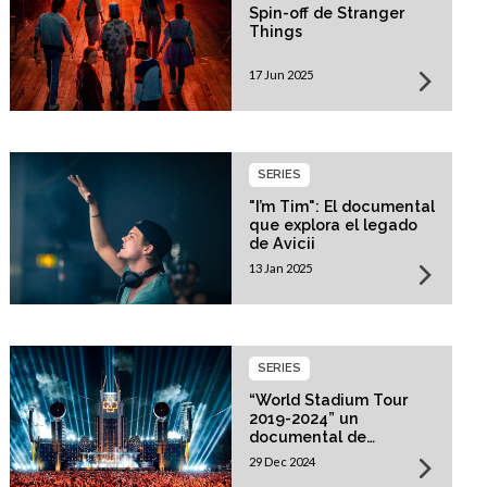
Spin-off de Stranger
Things
17 Jun 2025
SERIES
"I’m Tim": El documental
que explora el legado
de Avicii
13 Jan 2025
SERIES
“World Stadium Tour
2019-2024” un
documental de
Rammstein
29 Dec 2024