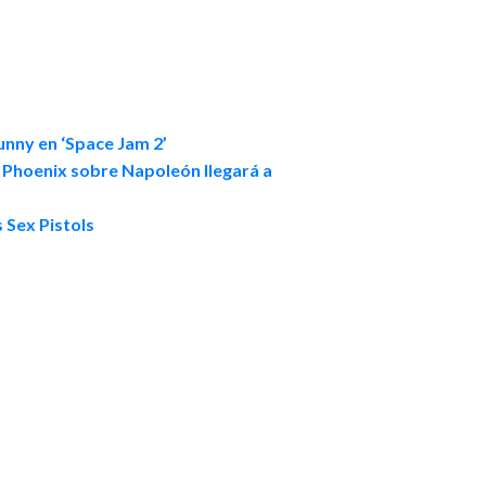
.
unny en ‘Space Jam 2’
n Phoenix sobre Napoleón llegará a
 Sex Pistols