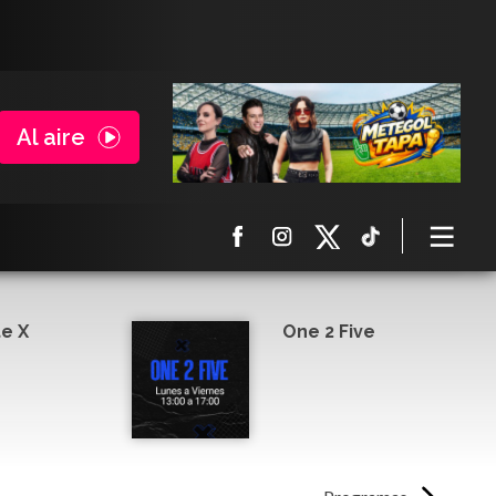
Al aire
e X
One 2 Five