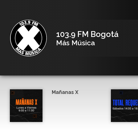
103.9 FM Bogotá
Más Música
Mañanas X