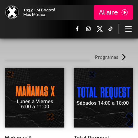
103.9 FM Bogotá
Al aire
Más Música
Programas
Mañanas X
Total Request