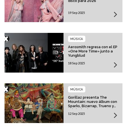
disco para 2026
19 Sep 2025
MÚSICA
Aerosmith regresa con el EP
«One More Time» junto a
Yungblud
18 Sep 2025
MÚSICA
Gorillaz presenta The
Mountain: nuevo álbum con
Sparks, Bizarrap, Trueno y
más invitados
12 Sep 2025