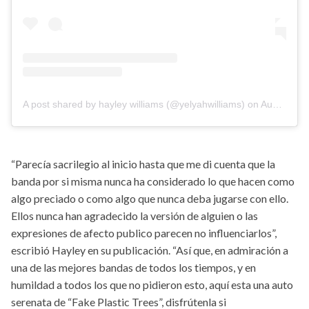
A post shared by hayley williams (@yelyahwilliams)
on
Aug 7, 2020 at 11:44am PDT
“Parecía sacrilegio al inicio hasta que me di cuenta que la
banda por si misma nunca ha considerado lo que hacen como
algo preciado o como algo que nunca deba jugarse con ello.
Ellos nunca han agradecido la versión de alguien o las
expresiones de afecto publico parecen no influenciarlos”,
escribió Hayley en su publicación. “Así que, en admiración a
una de las mejores bandas de todos los tiempos, y en
humildad a todos los que no pidieron esto, aquí esta una auto
serenata de “Fake Plastic Trees”, disfrútenla si