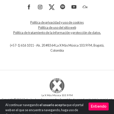
Política de privacidad y uso de cookies
Política de uso del sitio web
Política de tratamiento de la información y protección de datos.
(+57-1) 616 1011 - Ak. 20 #83 64 La X Más Música 103.9 FM, Bogotá,
Colombia
La X Más Música 103.9 FM
Copyright © 2024 Todos los derechos reservados. Se prohíbe de reproducción total o parcial, así
como su traducción a cualquier idioma sin la autorización escrita del titular.
Al continuar navegando
el usuario acepta
que el portal
Entiendo
Desarrollo y Diseño
SilverIT
web en el que se encuentra navegando, haga uso de
Versión 1.0