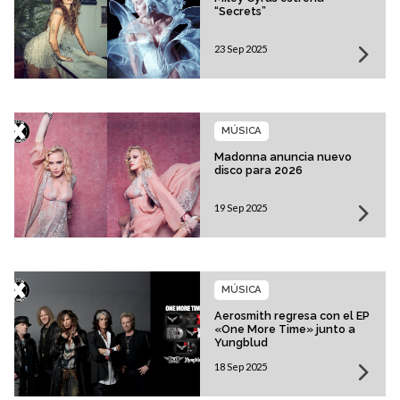
“Secrets”
23 Sep 2025
MÚSICA
Madonna anuncia nuevo
disco para 2026
19 Sep 2025
MÚSICA
Aerosmith regresa con el EP
«One More Time» junto a
Yungblud
18 Sep 2025