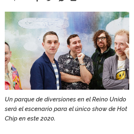
Un parque de diversiones en el Reino Unido
Hot Chip. Foto de Ronald Dick tomada de Esquire.
será el escenario para el único show de Hot
Chip en este 2020.