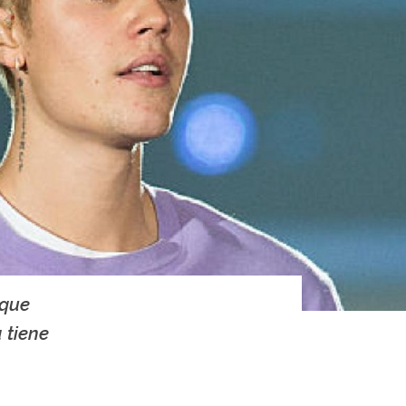
 que
 tiene