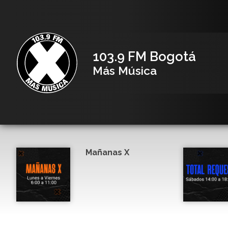
103.9 FM Bogotá
Más Música
Mañanas X