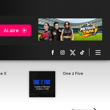
Al aire
e X
One 2 Five