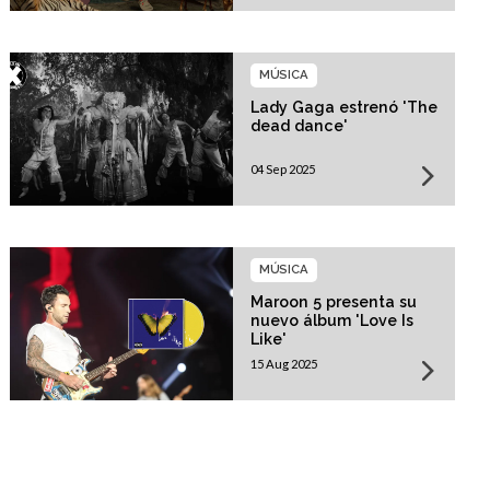
MÚSICA
Lady Gaga estrenó 'The
dead dance'
04 Sep 2025
MÚSICA
Maroon 5 presenta su
nuevo álbum 'Love Is
Like'
15 Aug 2025