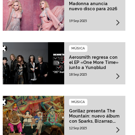
Madonna anuncia
nuevo disco para 2026
19 Sep 2025
MÚSICA
Aerosmith regresa con
el EP «One More Time»
junto a Yungblud
18 Sep 2025
MÚSICA
Gorillaz presenta The
Mountain: nuevo álbum
con Sparks, Bizarrap,
Trueno y más invitados
12 Sep 2025