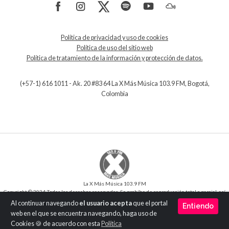
Política de privacidad y uso de cookies
Política de uso del sitio web
Política de tratamiento de la información y protección de datos.
(+57-1) 616 1011 - Ak. 20 #83 64 La X Más Música 103.9 FM, Bogotá,
Colombia
La X Más Música 103.9 FM
Copyright © 2024 Todos los derechos reservados. Se prohíbe de reproducción total o parcial, así
como su traducción a cualquier idioma sin la autorización escrita del titular.
Al continuar navegando
el usuario acepta
que el portal
Entiendo
Desarrollo y Diseño
SilverIT
web en el que se encuentra navegando, haga uso de
Versión 1.0
Cookies 🍪 de acuerdo con esta
Política