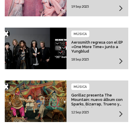
19 Sep 2025
MÚSICA
Aerosmith regresa con el EP
«One More Time» junto a
Yungblud
18 Sep 2025
MÚSICA
Gorillaz presenta The
Mountain: nuevo álbum con
Sparks, Bizarrap, Trueno y
más invitados
12 Sep 2025