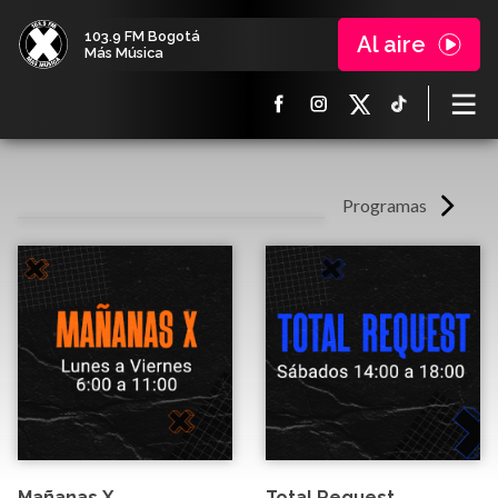
103.9 FM Bogotá
Al aire
Más Música
Programas
Mañanas X
Total Request