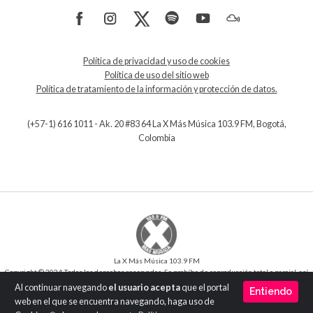
Política de privacidad y uso de cookies
Política de uso del sitio web
Política de tratamiento de la información y protección de datos.
(+57-1) 616 1011 - Ak. 20 #83 64 La X Más Música 103.9 FM, Bogotá,
Colombia
La X Más Música 103.9 FM
Copyright © 2024 Todos los derechos reservados. Se prohíbe de reproducción total o parcial, así
como su traducción a cualquier idioma sin la autorización escrita del titular.
Al continuar navegando
el usuario acepta
que el portal
Entiendo
Desarrollo y Diseño
SilverIT
web en el que se encuentra navegando, haga uso de
Versión 1.0