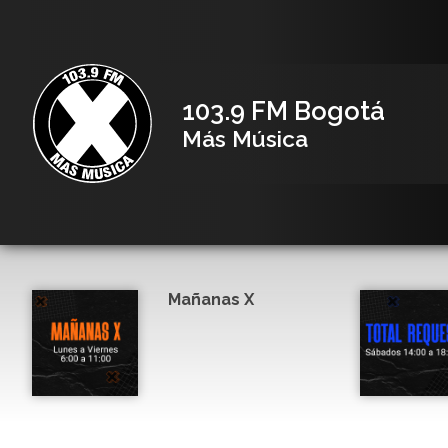
103.9 FM Bogotá
Más Música
Mañanas X