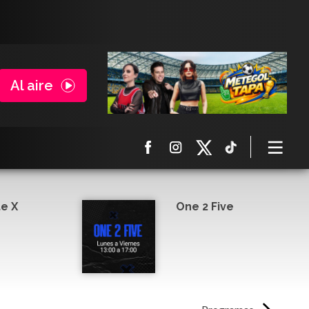
Al aire
e X
One 2 Five