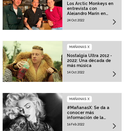
Los Arctic Monkeys en
entrevista con
Alejandro Marín en
Mañanas X
24 Oct 2022
MAÑANAS X
Nostalgia Ultra 2012 -
2022: Una década de
más música
14 Oct 2022
MAÑANAS X
#MañanasX: Se da a
conocer más
información de la
película biográfica de
16 Feb 2022
Madonna