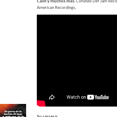
Cash y muchos más
. Cofundó Def Jam Reco
American Recordings.
Su carrera: