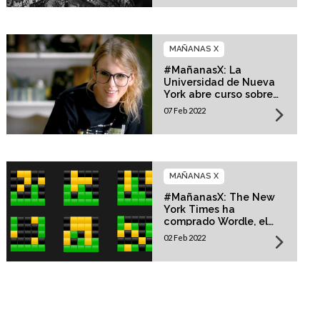
MAÑANAS X
#MañanasX: La
Universidad de Nueva
York abre curso sobre
Taylor Swift
07 Feb 2022
MAÑANAS X
#MañanasX: The New
York Times ha
comprado Wordle, el
juego digital más
02 Feb 2022
popular del momento