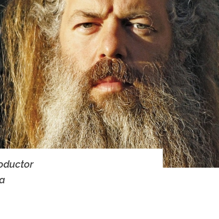
oductor
na