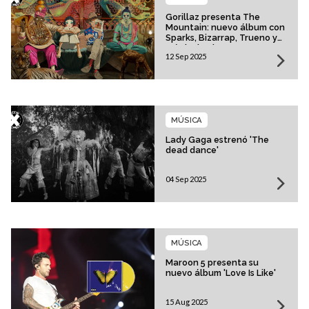
Gorillaz presenta The
Mountain: nuevo álbum con
Sparks, Bizarrap, Trueno y
más invitados
12 Sep 2025
MÚSICA
Lady Gaga estrenó 'The
dead dance'
04 Sep 2025
MÚSICA
Maroon 5 presenta su
nuevo álbum 'Love Is Like'
15 Aug 2025