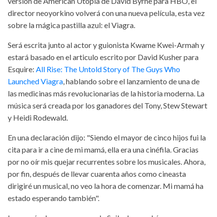
versión de American Utopia de David Byrne para HBO, el
director neoyorkino volverá con una nueva película, esta vez
sobre la mágica pastilla azul: el Viagra.
Será escrita junto al actor y guionista Kwame Kwei-Armah y
estará basado en el articulo escrito por David Kusher para
Esquire:
All Rise: The Untold Story of The Guys Who
Launched Viagra
, hablando sobre el lanzamiento de una de
las medicinas más revolucionarias de la historia moderna. La
música será creada por los ganadores del Tony, Stew Stewart
y Heidi Rodewald.
En una declaración dijo: "Siendo el mayor de cinco hijos fui la
cita para ir a cine de mi mamá, ella era una cinéfila. Gracias
por no oír mis quejar recurrentes sobre los musicales. Ahora,
por fin, después de llevar cuarenta años como cineasta
dirigiré un musical, no veo la hora de comenzar. Mi mamá ha
estado esperando también".