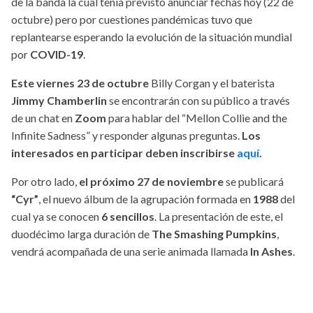
de la banda la cual tenía previsto anunciar fechas hoy (22 de
octubre) pero por cuestiones pandémicas tuvo que
replantearse esperando la evolución de la situación mundial
por
COVID-19
.
Este viernes 23 de octubre
Billy Corgan y el baterista
Jimmy Chamberlin
se encontrarán con su público a través
de un chat en
Zoom
para hablar del “Mellon Collie and the
Infinite Sadness” y responder algunas preguntas.
Los
interesados en participar deben inscribirse
aquí
.
Por otro lado,
el próximo 27 de noviembre
se publicará
“Cyr”
, el nuevo álbum de la agrupación formada en
1988
del
cual ya se conocen
6 sencillos
. La presentación de este, el
duodécimo larga duración de
The Smashing Pumpkins
,
vendrá acompañada de una serie animada llamada
In Ashes
.