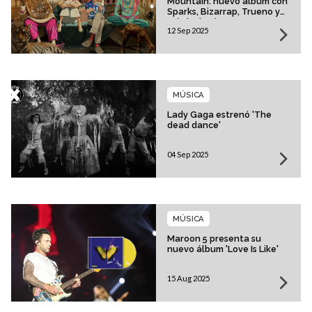
Mountain: nuevo álbum con
Sparks, Bizarrap, Trueno y
más invitados
12 Sep 2025
MÚSICA
Lady Gaga estrenó 'The
dead dance'
04 Sep 2025
MÚSICA
Maroon 5 presenta su
nuevo álbum 'Love Is Like'
15 Aug 2025