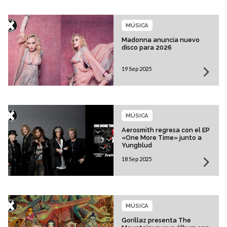
MÚSICA
Madonna anuncia nuevo
disco para 2026
19 Sep 2025
MÚSICA
Aerosmith regresa con el EP
«One More Time» junto a
Yungblud
18 Sep 2025
MÚSICA
Gorillaz presenta The