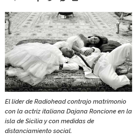
El líder de Radiohead contrajo matrimonio
Thom Yorke y Dajana Roncione. Foto de Greg Williams, tomada de Instagram.
con la actriz italiana Dajana Roncione en la
isla de Sicilia y con medidas de
distanciamiento social.