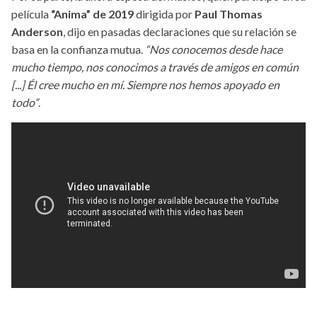
película
“Anima” de 2019
dirigida por
Paul Thomas
Anderson
, dijo en pasadas declaraciones que su relación se
basa en la confianza mutua.
“Nos conocemos desde hace
mucho tiempo, nos conocimos a través de amigos en común
[...] Él cree mucho en mí. Siempre nos hemos apoyado en
todo”
.