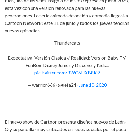
bien, una de las seies insignia de los 80 regresa en pleno 2020,
esta vez con una versión renovada para las nuevas
generaciones. La serie animada de acción y comedia llegará a
Cartoon Network! este 11 de junio y todos los jueves tendrán
nuevos episodios.
Thundercats
Expectativa: Versión Clásica // Realidad: Versión Baby TV,
FunBox, Disney Junior y Discovery Kids...
pic.twitter.com/RWC6UXB8K9
— warrior666 (@uefa24)
June 10, 2020
El nuevo show de Cartoon presenta diseños nuevos de León-
O y su pandilla (muy criticados en redes sociales por el poco