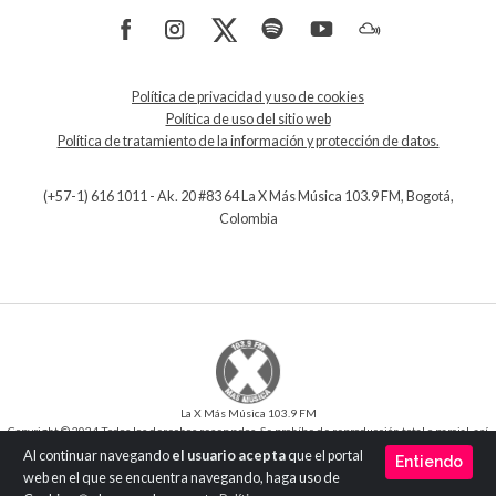
Política de privacidad y uso de cookies
Política de uso del sitio web
Política de tratamiento de la información y protección de datos.
(+57-1) 616 1011 - Ak. 20 #83 64 La X Más Música 103.9 FM, Bogotá,
Colombia
La X Más Música 103.9 FM
Copyright © 2024 Todos los derechos reservados. Se prohíbe de reproducción total o parcial, así
como su traducción a cualquier idioma sin la autorización escrita del titular.
Al continuar navegando
el usuario acepta
que el portal
Entiendo
Desarrollo y Diseño
SilverIT
web en el que se encuentra navegando, haga uso de
Versión 1.0