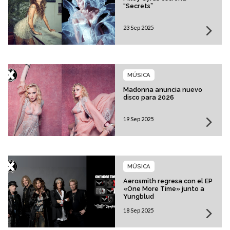
“Secrets”
23 Sep 2025
MÚSICA
Madonna anuncia nuevo
disco para 2026
19 Sep 2025
MÚSICA
Aerosmith regresa con el EP
«One More Time» junto a
Yungblud
18 Sep 2025