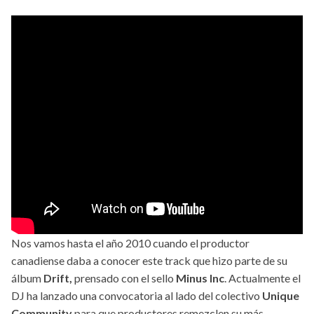
Nos vamos hasta el año 2010 cuando el productor
canadiense daba a conocer este track que hizo parte de su
álbum
Drift,
prensado con el sello
Minus Inc
. Actualmente el
DJ ha lanzado una convocatoria al lado del colectivo
Unique
Community
para que productores remezclen su más