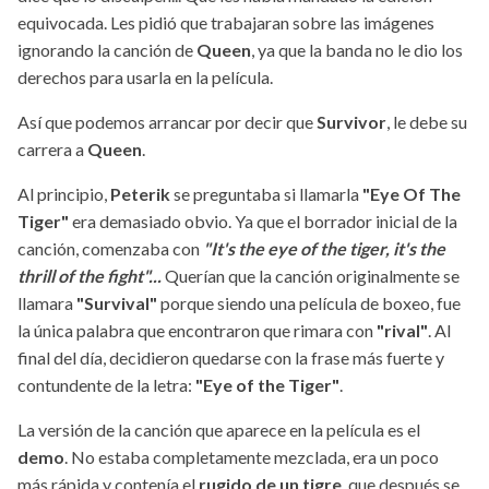
equivocada. Les pidió que trabajaran sobre las imágenes
ignorando la canción de
Queen
, ya que la banda no le dio los
derechos para usarla en la película.
Así que podemos arrancar por decir que
Survivor
, le debe su
carrera a
Queen
.
Al principio,
Peterik
se preguntaba si llamarla
"Eye Of The
Tiger"
era demasiado obvio. Ya que el borrador inicial de la
canción, comenzaba con
"It's the eye of the tiger, it's the
thrill of the fight"...
Querían que la canción originalmente se
llamara
"Survival"
porque siendo una película de boxeo, fue
la única palabra que encontraron que rimara con
"rival"
. Al
final del día, decidieron quedarse con la frase más fuerte y
contundente de la letra:
"Eye of the Tiger"
.
La versión de la canción que aparece en la película es el
demo
. No estaba completamente mezclada, era un poco
más rápida y contenía el
rugido de un tigre
, que después se