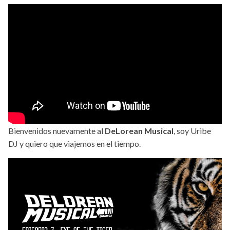
Bienvenidos nuevamente al
DeLorean Musical
, soy Uribe
DJ y quiero que viajemos en el tiempo.