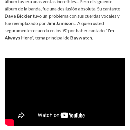
álbum tuviera unas ventas increíbles... Pero el siguiente
álbum de la banda, fue una desilusión absoluta. Su cantante
Dave Bickler
tuvo un problema con sus cuerdas vocales y
fue reemplazado por
Jimi Jamison
... A quién usted
seguramente recuerda en los 90 por haber cantado
"I'm
Always Here",
tema principal de
Baywatch
.