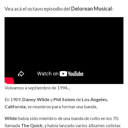
Vea acá el octavo episodio del
Delorean Musical
:
Volvamos a septiembre de 1994...
En 1989,
Danny Wilde
y
Phil Solem
de
Los Angeles
,
California
, se reunieron para formar una banda.
Wilde
había sido miembro de una banda de culto en los 70,
llamada
The Quick
, y había lanzado varios álbumes solistas