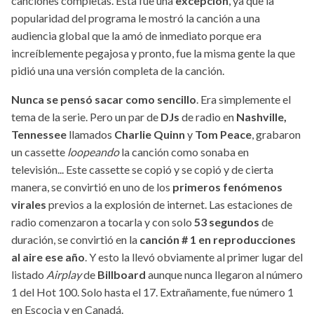
canciones completas. Esta fue una
excepción
, ya que la
popularidad del programa le mostró la canción a una
audiencia global que la amó de inmediato porque era
increíblemente pegajosa y pronto, fue la misma gente la que
pidió una una versión completa de la canción.
Nunca se pensó sacar como sencillo
. Era simplemente el
tema de la serie. Pero un par de
DJs
de radio en
Nashville,
Tennessee
llamados
Charlie Quinn
y
Tom Peace
, grabaron
un cassette
loopeando
la canción como sonaba en
televisión... Este cassette se copió y se copió y de cierta
manera, se convirtió en uno de los
primeros fenómenos
virales
previos a la explosión de internet. Las estaciones de
radio comenzaron a tocarla y con solo
53 segundos
de
duración, se convirtió en la
canción # 1 en reproducciones
al aire ese año
. Y esto la llevó obviamente al primer lugar del
listado
Airplay
de
Billboard
aunque nunca llegaron al número
1 del Hot 100. Solo hasta el 17. Extrañamente, fue número 1
en Escocia y en Canadá.