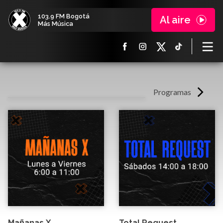
103.9 FM Bogotá
Al aire
Más Música
Programas
Mañanas X
Total Request