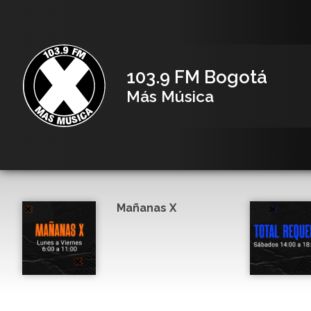
103.9 FM Bogotá
Más Música
Mañanas X