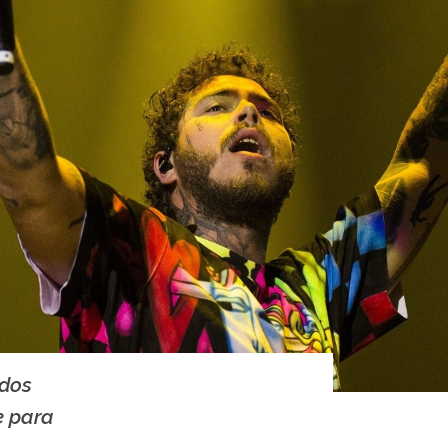
ados
e para