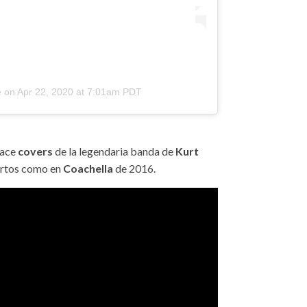
e
on
Apr 22, 2020 at 7:01am PDT
ace
covers
de la legendaria banda de
Kurt
iertos como en
Coachella
de 2016.