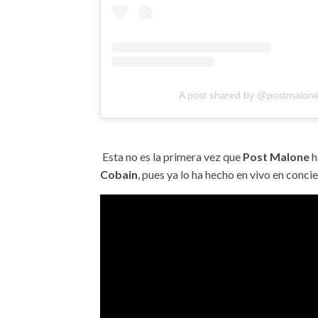
A post shared by @postmalon
Esta no es la primera vez que
Post Malone
h
Cobain
, pues ya lo ha hecho en vivo en conc