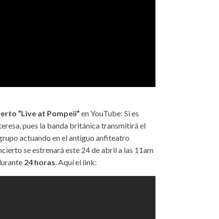
ierto “Live at Pompeii”
en YouTube: Si es
teresa, pues la banda británica transmitirá el
 grupo actuando en el antiguo anfiteatro
ncierto se estrenará este 24 de abril a las 11am
durante
24 horas
. Aquí el link: