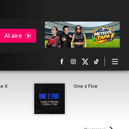
Al aire
e X
One 2 Five