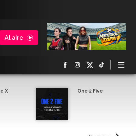
Al aire
e X
One 2 Five