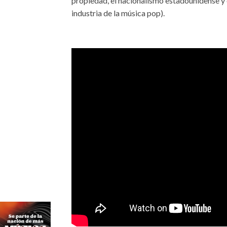
propiedad, el nacionalismo estadounidense y e
industria de la música pop).