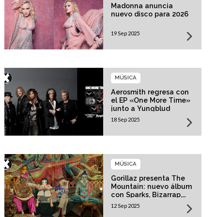
Madonna anuncia
nuevo disco para 2026
19 Sep 2025
MÚSICA
Aerosmith regresa con
el EP «One More Time»
junto a Yungblud
18 Sep 2025
MÚSICA
Gorillaz presenta The
Mountain: nuevo álbum
con Sparks, Bizarrap,
Trueno y más invitados
12 Sep 2025