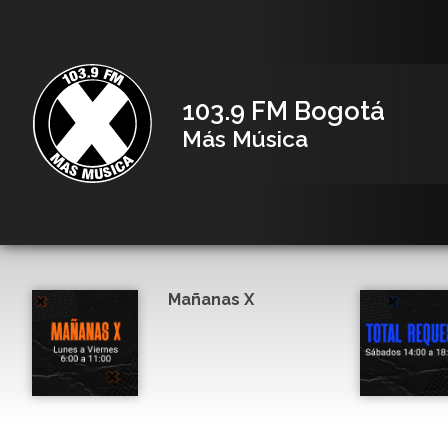
103.9 FM Bogotá
Más Música
Mañanas X