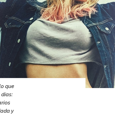
lo que
 días:
arios
dada y