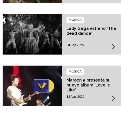
MÚSICA
Lady Gaga estrenó 'The
dead dance'
04 Sep 2025
MÚSICA
Maroon 5 presenta su
nuevo álbum 'Love Is
Like'
15 Aug 2025