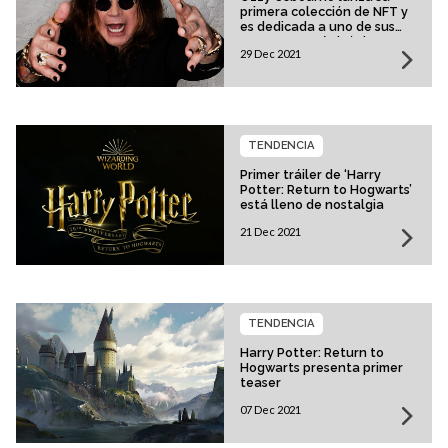
primera colección de NFT y
es dedicada a uno de sus
momentos más icónicos en
29 Dec 2021
el escenario
TENDENCIA
Primer tráiler de ‘Harry
Potter: Return to Hogwarts’
está lleno de nostalgia
21 Dec 2021
TENDENCIA
Harry Potter: Return to
Hogwarts presenta primer
teaser
07 Dec 2021