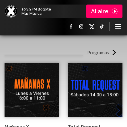
103.9 FM Bogotá
Al aire
Más Música
Programas
Mañanas X
Total Request