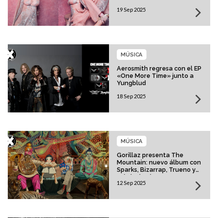
19 Sep 2025
MÚSICA
Aerosmith regresa con el EP
«One More Time» junto a
Yungblud
18 Sep 2025
MÚSICA
Gorillaz presenta The
Mountain: nuevo álbum con
Sparks, Bizarrap, Trueno y
más invitados
12 Sep 2025