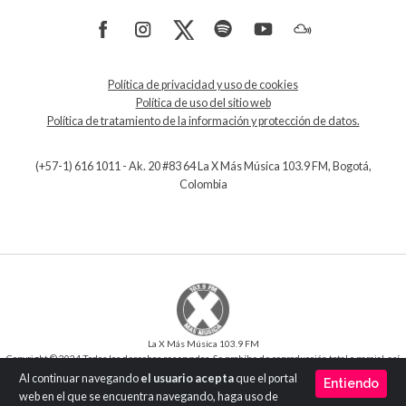
Política de privacidad y uso de cookies
Política de uso del sitio web
Política de tratamiento de la información y protección de datos.
(+57-1) 616 1011 - Ak. 20 #83 64 La X Más Música 103.9 FM, Bogotá,
Colombia
La X Más Música 103.9 FM
Copyright © 2024 Todos los derechos reservados. Se prohíbe de reproducción total o parcial, así
como su traducción a cualquier idioma sin la autorización escrita del titular.
Al continuar navegando
el usuario acepta
que el portal
Entiendo
Desarrollo y Diseño
SilverIT
web en el que se encuentra navegando, haga uso de
Versión 1.0