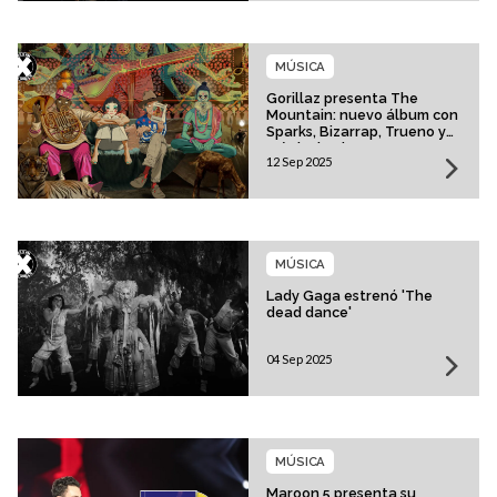
MÚSICA
Gorillaz presenta The
Mountain: nuevo álbum con
Sparks, Bizarrap, Trueno y
más invitados
12 Sep 2025
MÚSICA
Lady Gaga estrenó 'The
dead dance'
04 Sep 2025
MÚSICA
Maroon 5 presenta su