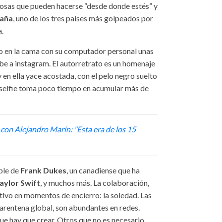
Cosas que pueden hacerse “desde donde estés” y
aña
, uno de los tres paises más golpeados por
a.
to en la cama con su computador personal unas
ube a instagram. El autorretrato es un homenaje
 y en ella yace acostada, con el pelo negro suelto
selfie toma poco tiempo en acumular más de
 con Alejandro Marín: "Esta era de los 15
ple de
Frank Dukes
, un canadiense que ha
aylor Swift
, y muchos más. La colaboración,
ctivo en momentos de encierro: la soledad. Las
arentena global, son abundantes en redes.
e hay que crear. Otros que no es necesario.