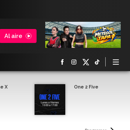
Al aire
e X
One 2 Five