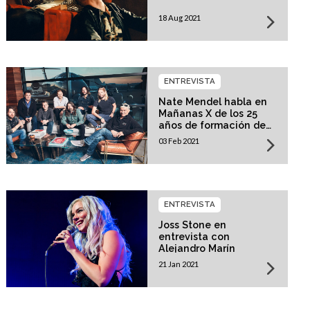
18 Aug 2021
ENTREVISTA
Nate Mendel habla en
Mañanas X de los 25
años de formación de
Foo Fighters
03 Feb 2021
ENTREVISTA
Joss Stone en
entrevista con
Alejandro Marín
21 Jan 2021