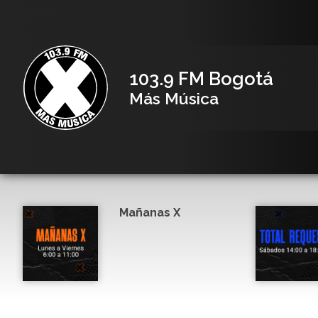
103.9 FM Bogotá
Más Música
Mañanas X