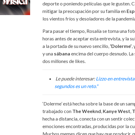
deporte o poniendo películas que le gusten. 
mitigar la preocupación por su familia en
Esp
los vientos fríos y desoladores de la pandemi
Para pasar el tiempo, Rosalía se toma una fo
horas antes de aceptar esta entrevista, y la s
a la portada de su nuevo sencillo,
‘Dolerme’
,
y una
sábana
encima del cuerpo desnudo. La 
dos millones de likes.
Le puede interesar:
Lizzo en entrevista
segundos es un reto."
‘Dolerme’ está hecha sobre la base de un sam
trabajado con
The Weeknd
,
Kanye West
,
T
hecha a distancia, conecta con un sentir cole
emociones encontradas, producidas por la cu
Muchos memes dicen que hay que producir, qu