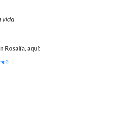
o
u
u vida
 Rosalía, aquí:
mp3