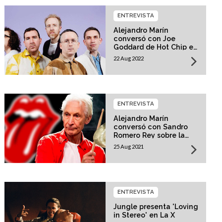
ENTREVISTA
Alejandro Marín
conversó con Joe
Goddard de Hot Chip en
Mañanas X
22 Aug 2022
ENTREVISTA
Alejandro Marín
conversó con Sandro
Romero Rey sobre la
muerte de Charlie
25 Aug 2021
Watts de The Rolling
Stones
ENTREVISTA
Jungle presenta 'Loving
in Stereo' en La X