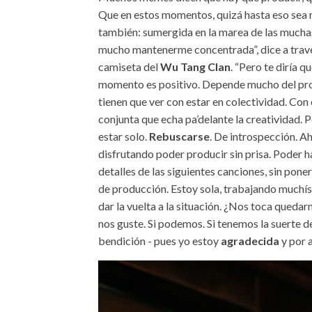
Que en estos momentos, quizá hasta eso sea mu
también: sumergida en la marea de las much
mucho mantenerme concentrada”, dice a trav
camiseta del
Wu Tang Clan
. “Pero te diría 
momento es positivo. Depende mucho del pr
tienen que ver con estar en colectividad. Con 
conjunta que echa pa’delante la creatividad.
estar solo.
Rebuscarse
. De introspección. A
disfrutando poder producir sin prisa. Poder ha
detalles de las siguientes canciones, sin pon
de producción. Estoy sola, trabajando muchís
dar la vuelta a la situación. ¿Nos toca queda
nos guste. Si podemos. Si tenemos la suerte d
bendición - pues yo estoy
agradecida
y por a