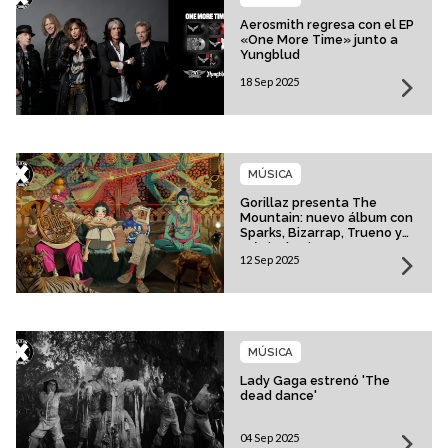
Aerosmith regresa con el EP
«One More Time» junto a
Yungblud
18 Sep 2025
MÚSICA
Gorillaz presenta The
Mountain: nuevo álbum con
Sparks, Bizarrap, Trueno y
más invitados
12 Sep 2025
MÚSICA
Lady Gaga estrenó 'The
dead dance'
04 Sep 2025