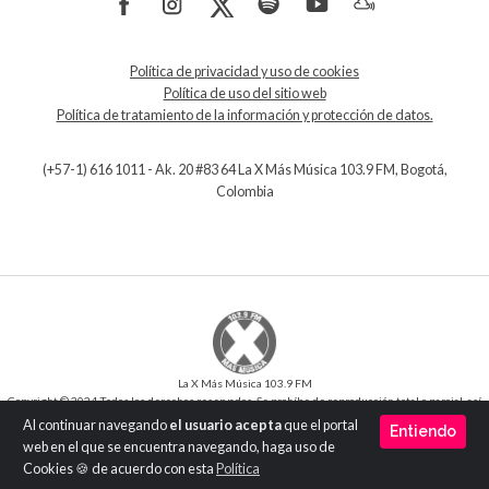
Política de privacidad y uso de cookies
Política de uso del sitio web
Política de tratamiento de la información y protección de datos.
(+57-1) 616 1011 - Ak. 20 #83 64 La X Más Música 103.9 FM, Bogotá,
Colombia
La X Más Música 103.9 FM
Copyright © 2024 Todos los derechos reservados. Se prohíbe de reproducción total o parcial, así
como su traducción a cualquier idioma sin la autorización escrita del titular.
Al continuar navegando
el usuario acepta
que el portal
Entiendo
Desarrollo y Diseño
SilverIT
web en el que se encuentra navegando, haga uso de
Versión 1.0
Cookies 🍪 de acuerdo con esta
Política