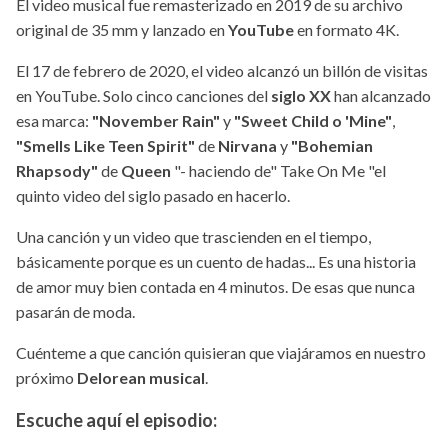
El video musical fue remasterizado en 2019 de su archivo
original de 35 mm y lanzado en
YouTube
en formato 4K.
El 17 de febrero de 2020, el video alcanzó un billón de visitas
en YouTube. Solo cinco canciones del
siglo XX
han alcanzado
esa marca:
"November Rain"
y
"Sweet Child o 'Mine"
,
"Smells Like Teen Spirit"
de
Nirvana
y
"Bohemian
Rhapsody"
de
Queen
"- haciendo de" Take On Me "el
quinto video del siglo pasado en hacerlo.
Una canción y un video que trascienden en el tiempo,
básicamente porque es un cuento de hadas... Es una historia
de amor muy bien contada en 4 minutos. De esas que nunca
pasarán de moda.
Cuénteme a que canción quisieran que viajáramos en nuestro
próximo
Delorean musical
.
Escuche aquí el episodio: