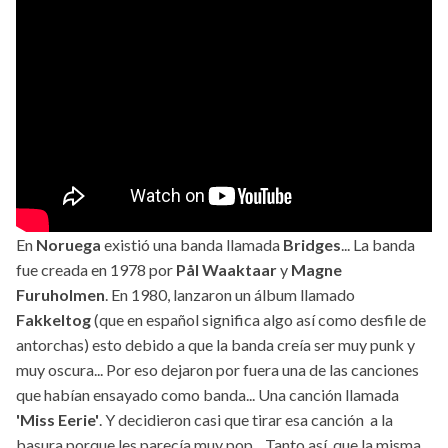
En
Noruega
existió una banda llamada
Bridges
... La banda
fue creada en 1978 por
Pål Waaktaar
y
Magne
Furuholmen
. En 1980, lanzaron un álbum llamado
Fakkeltog
(que en español significa algo así como desfile de
antorchas) esto debido a que la banda creía ser muy punk y
muy oscura... Por eso dejaron por fuera una de las canciones
que habían ensayado como banda... Una canción llamada
'Miss Eerie'
. Y decidieron casi que tirar esa canción a la
basura porque les parecía muy pop... Tanto así, que la misma