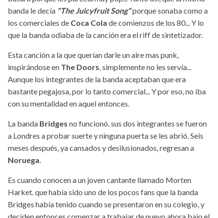
banda le decía
"The Juicyfruit Song"
porque sonaba como a
los comerciales de
Coca Cola
de comienzos de los 80... Y lo
que la banda odiaba de la canción era el riff de sintetizador.
Esta canción a la que querían darle un aire mas punk,
inspirándose en
The Doors
, simplemente no les servía...
Aunque los integrantes de la banda aceptaban que era
bastante pegajosa, por lo tanto comercial... Y por eso, no iba
con su mentalidad en aquel entonces.
La banda
Bridges
no funcionó. sus dos integrantes se fueron
a Londres a probar suerte y ninguna puerta se les abrió. Seis
meses después, ya cansados y desilusionados, regresan a
Noruega
.
Es cuando conocen a un joven cantante llamado Morten
Harket. que había sido uno de los pocos fans que la banda
Bridges había tenido cuando se presentaron en su colegio, y
deciden entonces comenzar a trabajar de nuevo ahora bajo el