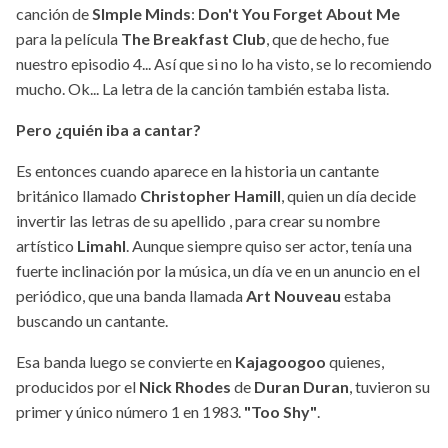
canción de
SImple Minds
:
Don't You Forget About Me
para la película
The Breakfast Club
, que de hecho, fue
nuestro episodio 4... Así que si no lo ha visto, se lo recomiendo
mucho. Ok... La letra de la canción también estaba lista.
Pero ¿quién iba a cantar?
Es entonces cuando aparece en la historia un cantante
británico llamado
Christopher Hamill
, quien un día decide
invertir las letras de su apellido , para crear su nombre
artístico
Limahl
. Aunque siempre quiso ser actor, tenía una
fuerte inclinación por la música, un día ve en un anuncio en el
periódico, que una banda llamada
Art Nouveau
estaba
buscando un cantante.
Esa banda luego se convierte en
Kajagoogoo
quienes,
producidos por el
Nick Rhodes
de
Duran Duran
, tuvieron su
primer y único número 1 en 1983.
"Too Shy"
.