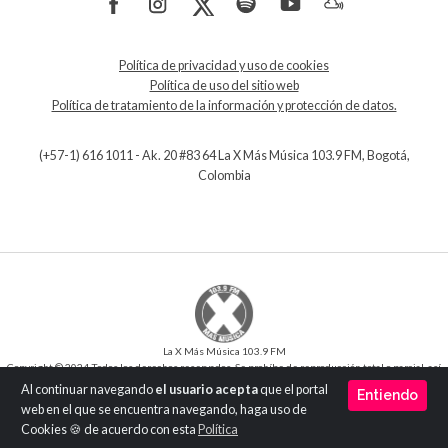
Política de privacidad y uso de cookies
Política de uso del sitio web
Política de tratamiento de la información y protección de datos.
(+57-1) 616 1011 - Ak. 20 #83 64 La X Más Música 103.9 FM, Bogotá,
Colombia
La X Más Música 103.9 FM
Copyright © 2024 Todos los derechos reservados. Se prohíbe de reproducción total o parcial, así
como su traducción a cualquier idioma sin la autorización escrita del titular.
Al continuar navegando
el usuario acepta
que el portal
Entiendo
Desarrollo y Diseño
SilverIT
web en el que se encuentra navegando, haga uso de
Versión 1.0
Cookies 🍪 de acuerdo con esta
Política