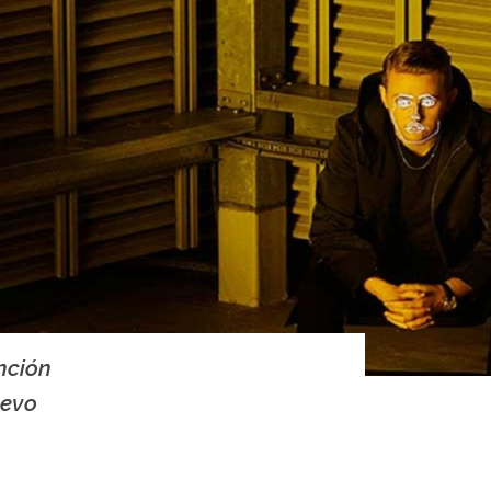
nción
uevo