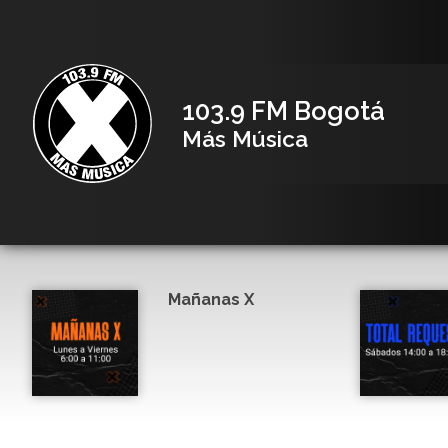
103.9 FM Bogotá
Más Música
Mañanas X