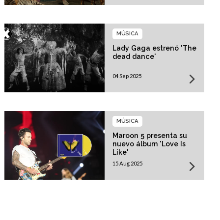
MÚSICA
Lady Gaga estrenó 'The
dead dance'
04 Sep 2025
MÚSICA
Maroon 5 presenta su
nuevo álbum 'Love Is
Like'
15 Aug 2025