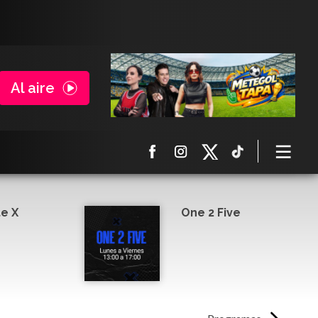
Al aire
e X
One 2 Five