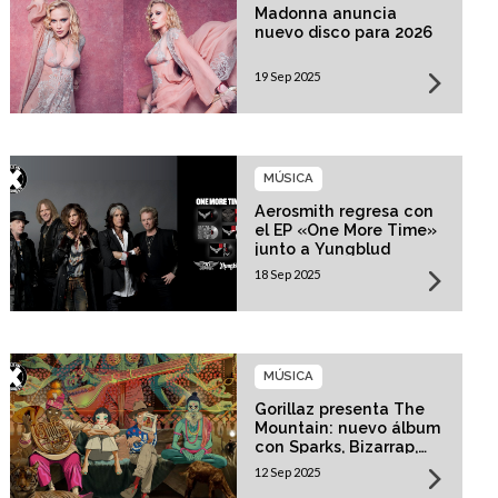
Madonna anuncia
nuevo disco para 2026
19 Sep 2025
MÚSICA
Aerosmith regresa con
el EP «One More Time»
junto a Yungblud
18 Sep 2025
MÚSICA
Gorillaz presenta The
Mountain: nuevo álbum
con Sparks, Bizarrap,
Trueno y más invitados
12 Sep 2025