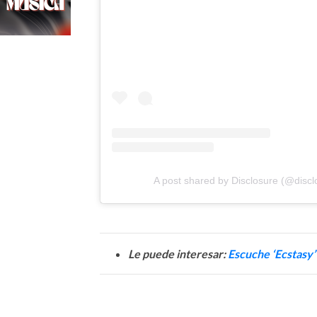
A post shared by Disclosure (@discl
Le puede interesar:
Escuche ‘Ecstasy’