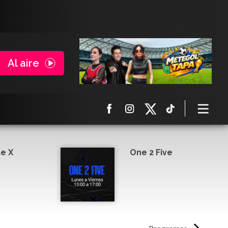
Al aire
e X
One 2 Five