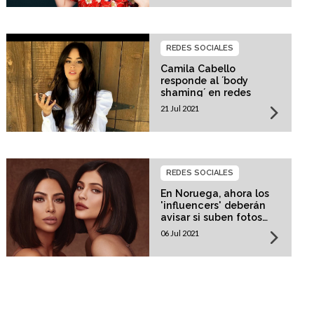
REDES SOCIALES
Camila Cabello
responde al ´body
shaming´ en redes
21 Jul 2021
REDES SOCIALES
En Noruega, ahora los
'influencers' deberán
avisar si suben fotos
retocadas
06 Jul 2021