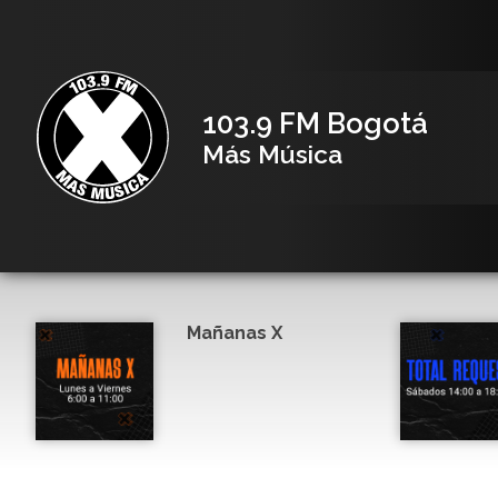
103.9 FM Bogotá
Más Música
Mañanas X