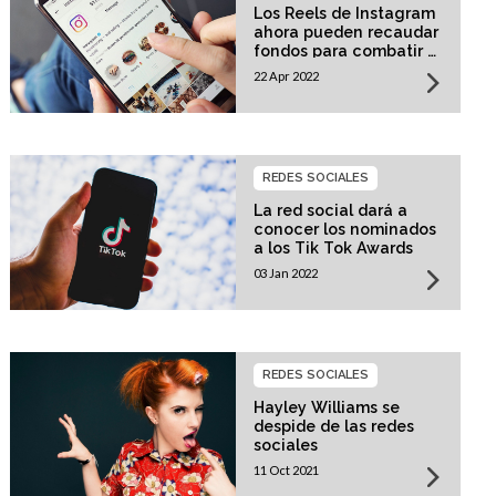
Los Reels de Instagram
ahora pueden recaudar
fondos para combatir el
cambio climático
22 Apr 2022
REDES SOCIALES
La red social dará a
conocer los nominados
a los Tik Tok Awards
03 Jan 2022
REDES SOCIALES
Hayley Williams se
despide de las redes
sociales
11 Oct 2021