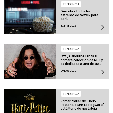
TENDENCIA
Descubra todos los
estrenos de Netflix para
abril
31 Mar 2022
TENDENCIA
Ozzy Osbourne lanza su
primera colección de NFT y
es dedicada a uno de sus
momentos más icónicos en
29 Dec 2021
el escenario
TENDENCIA
Primer tráiler de ‘Harry
Potter: Return to Hogwarts’
está lleno de nostalgia