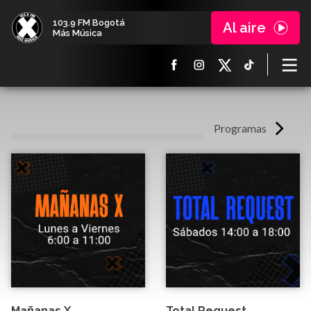
103.9 FM Bogotá
Al aire
Más Música
Programas
Mañanas X
Total Request