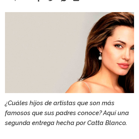
¿Cuáles hijos de artistas que son más
Angelina Jolie. Foto tomada de fotoswiki.net
famosos que sus padres conoce? Aquí una
segunda entrega hecha por Catta Blanco.