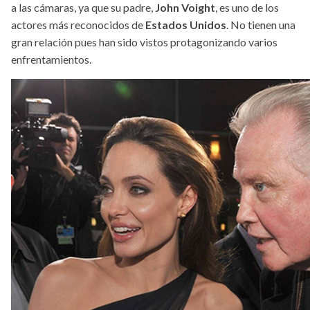
a las cámaras, ya que su padre,
John Voight
, es uno de los
actores más reconocidos de
Estados Unidos
. No tienen una
gran relación pues han sido vistos protagonizando varios
enfrentamientos.