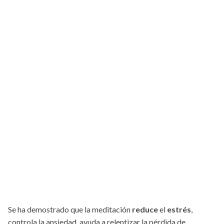
Se ha demostrado que la meditación
reduce
el
estrés
,
controla la ansiedad, ayuda a relentizar la pérdida de