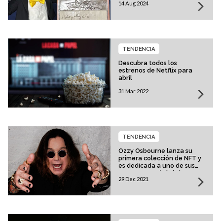
14 Aug 2024
TENDENCIA
Descubra todos los
estrenos de Netflix para
abril
31 Mar 2022
TENDENCIA
Ozzy Osbourne lanza su
primera colección de NFT y
es dedicada a uno de sus
momentos más icónicos en
29 Dec 2021
el escenario