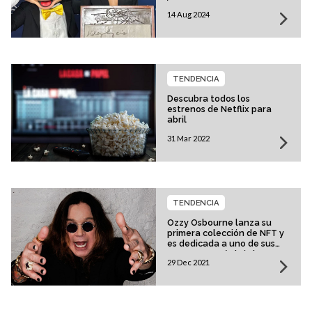
14 Aug 2024
TENDENCIA
Descubra todos los
estrenos de Netflix para
abril
31 Mar 2022
TENDENCIA
Ozzy Osbourne lanza su
primera colección de NFT y
es dedicada a uno de sus
momentos más icónicos en
29 Dec 2021
el escenario