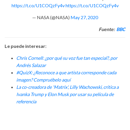
https://t.co/U1COQzFy4v
https://t.co/U1COQzFy4v
— NASA (@NASA)
May 27, 2020
Fuente:
BBC
Le puede interesar:
Chris Cornell: ¿por qué su voz fue tan especial?, por
Andrés Salazar
#QuizX: ¿Reconoce a que artista corresponde cada
imagen? Compruébelo aquí
La co-creadora de 'Matrix', Lilly Wachowski, critica a
Ivanka Trump y Elon Musk por usar su película de
referencia