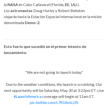
la
NASA
en Cabo Cañaveral (Florida,
EE. UU.
).
Los
astronautas
Doug Hurley y Robert Behnken
viajarán hasta la Estación Espacial Internacional en la misión
denominada
Demo-2
.
Esto fue lo que sucedió en el primer intento de
lanzamiento:
"We are not going to launch today."
Due to the weather conditions, the launch is scrubbing. Our
next opportunity will be Saturday, May 30 at 3:22pm ET. Live
#LaunchAmerica
coverage will begin at 11am ET.
pic.twitter.com/c7R1AmLLYh