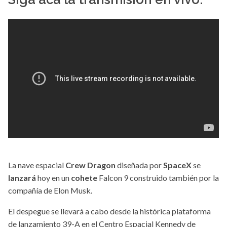
La nave espacial
Crew Dragon
diseñada por
SpaceX
se
lanzará
hoy en un
cohete
Falcon 9 construido también por la
compañía de Elon Musk.
El despegue se llevará a cabo desde la histórica plataforma
de lanzamiento 39-A en el Centro Espacial Kennedy de