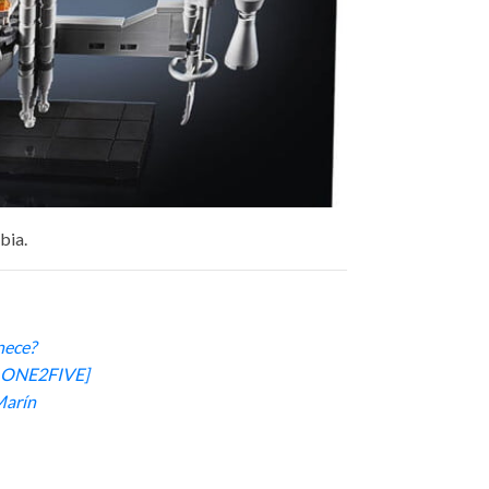
bia.
nece?
BT ONE2FIVE]
Marín