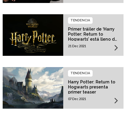
escenario
TENDENCIA
Primer tráiler de ‘Harry
Potter: Return to
Hogwarts’ está lleno de
nostalgia
21 Dec 2021
TENDENCIA
Harry Potter: Return to
Hogwarts presenta
primer teaser
07 Dec 2021