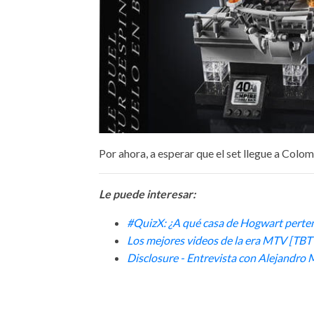
Por ahora, a esperar que el set llegue a Colom
Le puede interesar:
#QuizX: ¿A qué casa de Hogwart perte
Los mejores videos de la era MTV [T
D
isclosure - Entrevista con Alejandro 