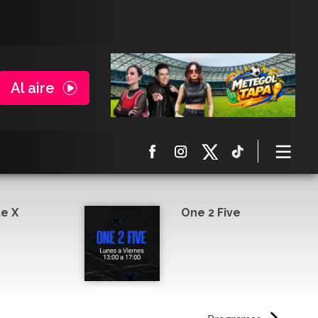
Al aire
e X
One 2 Five