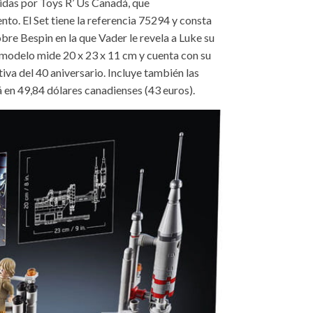
das por Toys R’ Us Canadá, que
nto. El Set tiene la referencia 75294 y consta
obre Bespin en la que Vader le revela a Luke su
 modelo mide 20 x 23 x 11 cm y cuenta con su
a del 40 aniversario. Incluye también las
á en 49,84 dólares canadienses (43 euros).