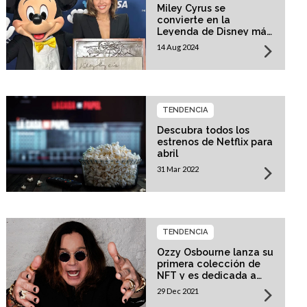
Miley Cyrus se
convierte en la
Leyenda de Disney más
joven
14 Aug 2024
TENDENCIA
Descubra todos los
estrenos de Netflix para
abril
31 Mar 2022
TENDENCIA
Ozzy Osbourne lanza su
primera colección de
NFT y es dedicada a
uno de sus momentos
29 Dec 2021
más icónicos en el