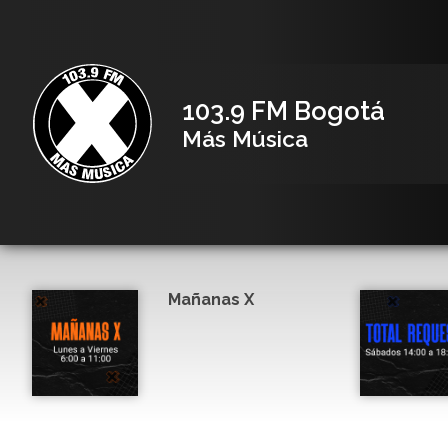
103.9 FM Bogotá
Más Música
Mañanas X